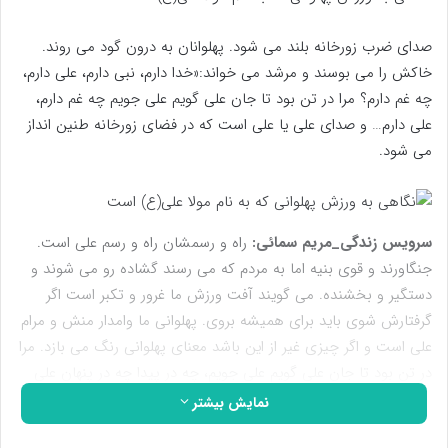
صدای ضرب زورخانه بلند می شود. پهلوانان به درون گود می روند.
خاکش را می بوسند و مرشد می خواند:«خدا دارم، نبی دارم، علی دارم،
چه غم دارم؟ مرا در تن بود تا جان علی گویم علی جویم چه غم دارم،
علی دارم… و صدای علی یا علی است که در فضای زورخانه طنین انداز
می شود.
سرویس زندگی_
مریم سمائی:
راه و رسمشان راه و رسم علی است.
جنگاورند و قوی بنیه اما به مردم که می رسند گشاده رو می شوند و
دستگیر و بخشنده. می گویند آفت ورزش ما غرور و تکبر است اگر
گرفتارش شوی باید برای همیشه بروی. پهلوانی ما وامدار منش و مرام
علی است و اگر چیزی غیر از این باشد معنای پهلوانی رنگ می بازد. مرا
در تن بود تا جان علی گویم علی جویم، چه در پیدا چه در پنهان علی
گویم علی جویم، به کامم تا زبان باشد زبان تا در دهان باشد، به هر
نمایش بیشتر
لفظ و به هر عنوان علی گویم علی جویم.