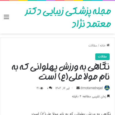
مجله پزشکی زیبایی دکتر
منو
معتمد نژاد
خانه
/
مقالات
مقالات
نگاهی به ورزش پهلوانی که به
نام مولا علی(ع) است
ارسال
drmotamednejad
تیر 16, 1402
0
41
به
زمان تقریبی مطالعه 4 دقیقه
ایمیل
نگاهی به ورزش پهلوانی که به نام مولا علی(ع) است