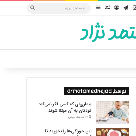
یوب
اینستاگرام
تلگرام
ورود
سایدبار
نوشته تصادفی
جستجو
برای
مد نژاد
ییر پوسته
توسط drmotamednejad
بیماری‌ای که کسی فکر نمی‌کند
کودکان به آن مبتلا شوند
10 ساعت پیش
این خوراکی‌ها را بخورید تا