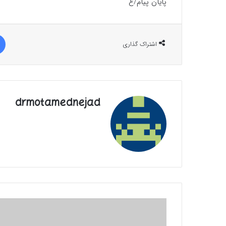
پایان پیام/غ
اشتراک گذاری
drmotamednejad
شش
گوشه
دلم