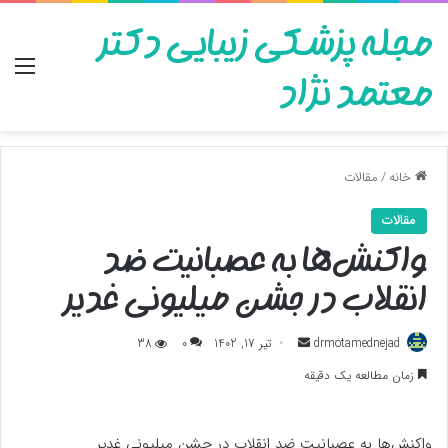
مجله پزشکی زیبایی دکتر
منو
معتمد نژاد
خانه
/
مقالات
مقالات
واکنش‌ها به عصبانیت ضد
انقلاب در جشن میلیونی غدیر
ارسال
drmotamednejad
تیر 17, 1402
0
38
به
زمان مطالعه یک دقیقه
ایمیل
واکنش‌ها به عصبانیت ضد انقلاب در جشن میلیونی غدیر