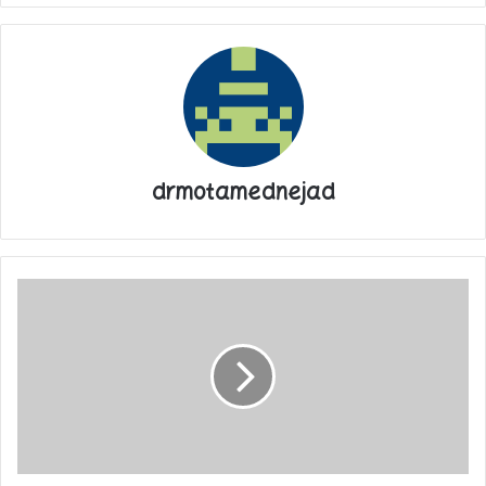
از سوی دیگر، ضد انقلاب داخلی و خارجی که مردم ایران را دین گریز
معرفی می‌کردند، حضور میلیونی مردم در جشن غدیر را با شبهات و
اظهارات بی مبنا مورد هجمه قرار دادند که با واکنش کاربران توییتری
همراه شد.
drmotamednejad
مهمانی
به
وسعت
تمام
ایران
و
روزی
که
حرف