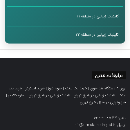
کلینیک زیبایی در منطقه 21
کلینیک زیبایی در منطقه 22
تبلیغات متنی
ارور h1 دستگاه قند خون
|
خرید بک لینک
|
حرفه نیوز
|
خرید اسکوتر
|
خرید بک
لینک
|
کلینیک زیبایی در شرق تهران
|
کلینیک زیبایی در شرق تهران
|
اجاره کلایمر
|
فیزیوتراپی در منزل شرق تهران
|
تلفن: 0914.411.85.33
ایمیل: info@drmotamednejad.ir