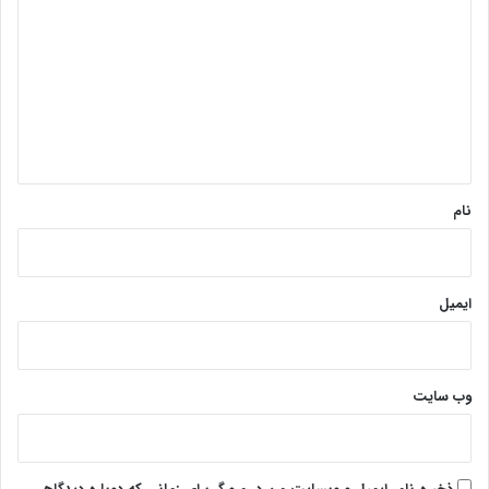
ی
د
گ
ا
ه
*
نام
ایمیل
وب‌ سایت