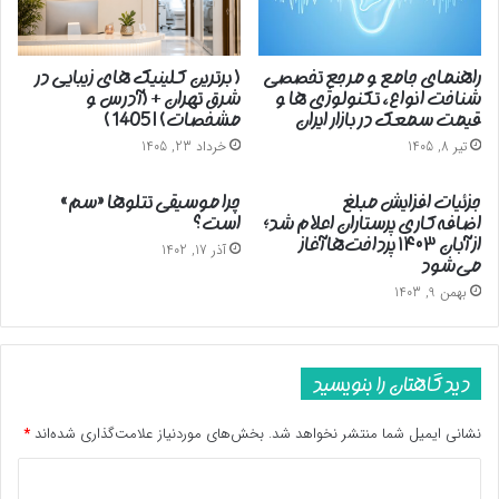
راهنمای جامع و مرجع تخصصی
( برترین کلینیک های زیبایی در
شناخت انواع، تکنولوژی ها و
شرق تهران + (آدرس و
قیمت سمعک در بازار ایران
مشخصات) | 1405 )
تیر 8, 1405
خرداد 23, 1405
جزئیات افزایش مبلغ
چرا موسیقی تتلوها «سم»
اضافه‌کاری پرستاران اعلام شد؛
است؟
از آبان ۱۴۰۳ پرداخت‌ها آغاز
آذر 17, 1402
می‌شود
بهمن 9, 1403
پایان پیام/غ
دیدگاهتان را بنویسید
نشانی ایمیل شما منتشر نخواهد شد.
بخش‌های موردنیاز علامت‌گذاری شده‌اند
*
د