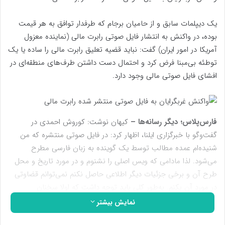
یک دیپلمات سابق و از حامیان برجام که طرفدار توافق به هر قیمت
بوده، در واکنش به انتشار فایل صوتی رابرت مالی (نماینده معزول
آمریکا در امور ایران) گفت: نباید قضیه تعلیق رابرت مالی را ساده یا یک
توطئه بی‌مبنا فرض کرد و احتمال دست داشتن طرف‌های منطقه‌ای در
افشای فایل صوتی مالی وجود دارد.
فارس‌پلاس؛ دیگر رسانه‌ها –
کیهان نوشت: کوروش احمدی در
گفت‌وگو با خبرگزاری ایلنا، اظهار کرد: در فایل صوتی منتشره که من
شنیده‌ام عمده مطالب توسط یک گوینده به زبان فارسی مطرح
می‌شود. لذا مادامی که ویس اصلی را نشنوم و در مورد تاریخ و محل
طرح آن و برخی جزئیات دیگر اطلاعی حاصل نکنم نمی‌توانم قضاوتی
در مورد آن بکنم. به‌طور کلی باید توجه داشت که اولا سخنان
دیپلمات‌های باتجربه و باسابقه متوجه مخاطبان متعدد و متنوع است
نمایش بیشتر
از جمله مخاطبانی در داخل کشور که باید حواس‌شان به آنها نیز باشد.