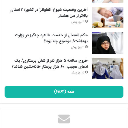
آخرین وضعیت شیوع آنفلوانزا در کشور/ ۲ استان
بالاتر از مرز هشدار
3 روز پیش
حکم انفصال از خدمت طاهره چنگیز در وزارت
بهداشت/ موضوع چه بود؟
4 روز پیش
خروج سالانه ۵ هزار نفر از شغل پرستاری/ یک
ادعای عجیب: ۶۰ هزار پرستار خانه‌نشین شدند؟
5 روز پیش
همه (6562)