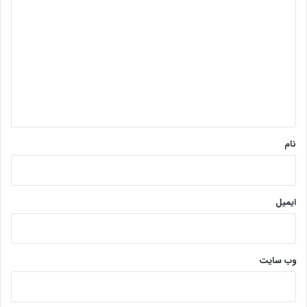
ی
د
گ
ا
ه
*
نام
ایمیل
وب‌ سایت