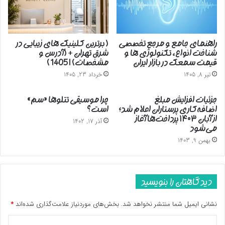
راهنمای جامع و مرجع تخصصی
( برترین کلینیک های زیبایی در
شناخت انواع، تکنولوژی ها و
شرق تهران + (آدرس و
قیمت سمعک در بازار ایران
مشخصات) | 1405 )
تیر 8, 1405
خرداد 23, 1405
جزئیات افزایش مبلغ
چرا موسیقی تتلوها «سم»
اضافه‌کاری پرستاران اعلام شد؛
است؟
از آبان ۱۴۰۳ پرداخت‌ها آغاز
آذر 17, 1402
می‌شود
بهمن 9, 1403
دیدگاهتان را بنویسید
نشانی ایمیل شما منتشر نخواهد شد.
بخش‌های موردنیاز علامت‌گذاری شده‌اند
*
د