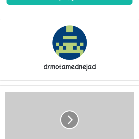
drmotamednejad
دنیا
از
امام
می‌گوید