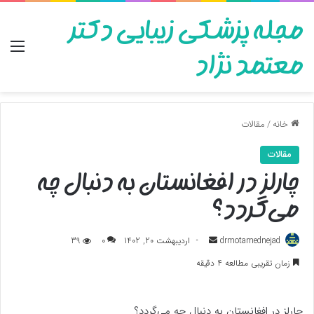
مجله پزشکی زیبایی دکتر
منو
معتمد نژاد
خانه
/
مقالات
مقالات
چارلز در افغانستان به دنبال چه
می‌گردد؟
ارسال
drmotamednejad
اردیبهشت 20, 1402
0
39
به
زمان تقریبی مطالعه 4 دقیقه
ایمیل
چارلز در افغانستان به دنبال چه می‌گردد؟