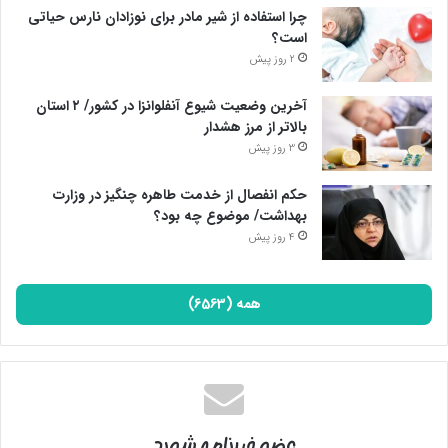
بزک کرده، بُعد جدیدی از جنایات علیه این کشور را طراحی کرده‌ و
چرا استفاده از شیر مادر برای نوزادان نارس حیاتی
بی‌بی‌سی نیز با دروغ‌پردازی در پی تطهیر او و هموارسازی مسیر است.
است؟
2 روز پیش
پایان پیام/ت
آخرین وضعیت شیوع آنفلوانزا در کشور/ ۲ استان
بالاتر از مرز هشدار
3 روز پیش
حکم انفصال از خدمت طاهره چنگیز در وزارت
بهداشت/ موضوع چه بود؟
4 روز پیش
همه (6563)
عضو خبرنامه شوید