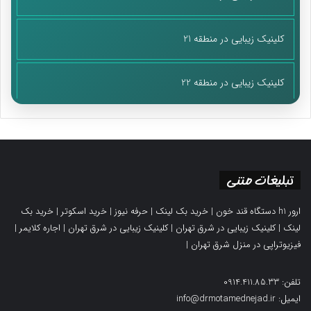
کلینیک زیبایی در منطقه 21
کلینیک زیبایی در منطقه 22
تبلیغات متنی
ارور h1 دستگاه قند خون
|
خرید بک لینک
|
حرفه نیوز
|
خرید اسکوتر
|
خرید بک
لینک
|
کلینیک زیبایی در شرق تهران
|
کلینیک زیبایی در شرق تهران
|
اجاره کلایمر
|
فیزیوتراپی در منزل شرق تهران
|
تلفن: 0914.411.85.33
ایمیل: info@drmotamednejad.ir