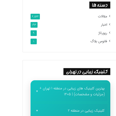
دسته ها
مقالات
6,522
اخبار
193
رپورتاژ
9
فانوس بلاگ
1
کلینیک زیبایی در تهران
بهترین کلینیک های زیبایی در منطقه 1 تهران +
(جزئیات و مشخصات) | 1405
کلینیک زیبایی در منطقه 2