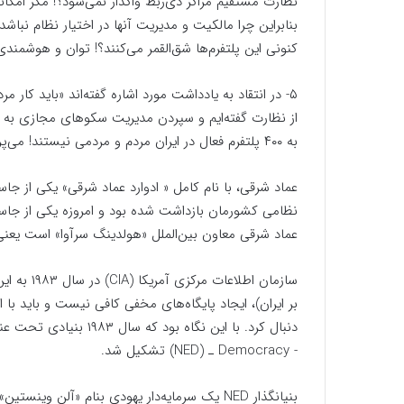
نظارت مستقیم مراکز ذی‌ربط واگذار نمی‌شود؟! مگر امکا
بنابر‌این چرا مالکیت و مدیریت آنها در اختیار نظام نباشد؟
کنونی این پلتفرم‌ها شق‌القمر می‌کنند؟! توان و هوشمندی 
۵- در انتقاد به یادداشت مورد ‌اشاره گفته‌اند «‌باید ک
از نظارت گفته‌ایم و سپردن مدیریت سکوهای مجازی به مرد
به ۴۰۰ پلتفرم فعال در ایران مردم و مردمی نیستند! می‌پرسید چرا؟! خُب به اسناد موجود مراجعه کنید!
عماد شرقی، با نام کامل « ادوارد عماد شرقی» یکی از جاس
نظامی کشورمان بازداشت شده بود و امروزه یکی از جاسوسا
عماد شرقی معاون بین‌الملل «هولدینگ سرآوا‌» است یعنی
سازمان اطل
بر ایران‌)، ایجاد پایگاه‌های مخفی کافی نیست و باید با 
Democracy ‪-‬ ـ (NED‌) تشکیل شد. ‬