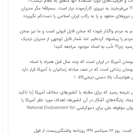
نات و ظرفیت‌های مورد استفاده آنها متعلق به نظام نیست؟!
! می‌فرمایند به نیروی کارآزموده نیاز است. بسم‌الله! مگر مدیران
نیروهای متعهد و پا به رکاب ایران اسلامی را دست‌کم نگیرید‌».
ار مردم به مردم واگذار شود‌» که سخن قابل قبولی است و ما نیز سخن
م را پیشنهاد کرده‌ایم. اما، شمار قابل توجهی از مدیران نزدیک
وسان آمریکا در ایران است که چند سال قبل همراه با اسناد
ن زندانی است که در صف مبادله زندانیان با آمریکا قرار دارد.
 هولدینگ بالا دستی دیجی‌کالا…!
اعات مرکزی آمریکا (CIA) در سال ۱۹۸۳ به این نتیجه رسید که برای مقابله با کشورهای مخالف آمریکا (با تاکید
ایجاد پایگاه‌های آشکار در آن کشورها، اهداف مورد نظر آمریکا را
دنبال کرد. با این نگاه بود که سال ۱۹۸۳ بنیادی تحت عنوان موقوفه ملی برای دموکراسی National Endowment for
بنیانگذار NED یک سرمایه‌دار یهودی بنام «‌آلن وینستین‌» است. روز ۲۲ سپتامبر ۱۹۹۱ روزنامه واشنگتن‌پست از قول