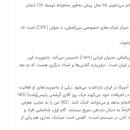
وینستین می‌نویسد؛ «بسیاری از کارهایی که ما امروز انجام می‌دهیم، ۲۵ سال پیش به‌طور مخفیانه توسط CIA انجام
بنیاد NED چهار زیر مجموعه دارد که یکی از مهم‌ترین آنها «‌مرکز شرکت‌های خصوصی بین‌المللی، با عنوان (CIPE) است که
سایپ در سال ۱۳۸۴ در ایران پایگاهی با عنوان انجمن بین‌المللی مدیران ایرانی (i-aim) تاسیس می‌کند. ماموریت این
 ایران است. در‌این‌باره گفتنی‌ها و اسناد دیگری هست که به بعد
وس نشان‌دار آمریکا در ایران بازداشت می‌شود. یکی از ماموریت‌های او فعالیت
در حوزه استارت‌آپ‌ها و ایجاد سکوهای مجازی است. او در اعترافات خود می‌گوید «‌یک روز آقای گرشمن رئیس‌[وقت] NED
به من گفت که خیلی علاقه‌مند است در ایران پروژه‌ای را انجام بدهد و می‌توانند کمک کنند. NED من را به سایپ معرفی
الزاماً به دنبال بازدهی سریع نیستند. گام اول، شناسایی افراد و
وذ آنان در سیستم است‌». گفتنی است سیامک نمازی هم یکی از