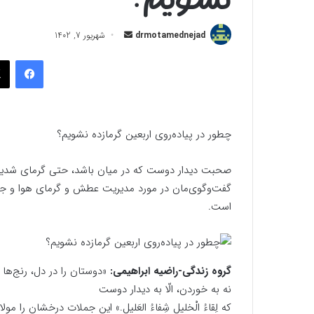
ارسال
drmotamednejad
شهریور 7, 1402
به
فیسب
ایمیل
چطور در پیاده‌روی اربعین گرمازده نشویم؟
گفت‌وگوی‌مان در مورد مدیریت عطش و گرمای هوا و جلوگیر
است.
گروه زندگی-راضیه ابراهیمی:
«دوستان را در دل، رنج‌ها
نه به خوردن، الّا به دیدار دوست
که لِقاءُ الْخلیلِ شِفاءُ العَلیلِ.» این جملات درخشان را م