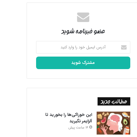
عضو خبرنامه شوید
آدرس
ایمیل
خود
را
وارد
کنید
مطالب جدید
این خوراکی‌ها را بخورید تا
آلزایمر نگیرید
14 ساعت پیش