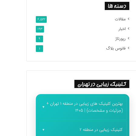
دسته ها
مقالات
6,522
اخبار
193
رپورتاژ
9
فانوس بلاگ
1
کلینیک زیبایی در تهران
بهترین کلینیک های زیبایی در منطقه 1 تهران +
(جزئیات و مشخصات) | 1405
کلینیک زیبایی در منطقه 2