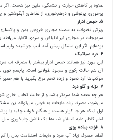
علاوه بر کاهش حرارت و تشنگی، ملین نیز هست. اگر مش
پرخوری، پرنوشی و درهم‌خوری، از غذاهای آبگوشتی و چ
۵. حبس ادرار
ریزش فضولات به سمت مجاری خروجی بدن و پاکسازی تن ب
سردیجات در مجاری نیز انقباض و سردی اتفاق می‌افتد و 
بوده‌ایم. اگر این مشکل پیش آمد آبب جوشیده ولرم استفاد
۶. درد سیاتیک
این مورد نیز همانند حبس ادرار بیشتر با مصرف آب سرد،
آن هم حالت رکوع و سجود طولانی است. پاجمع توی سینه
موکب‌ها آرد نخود و زرده تخم مرغ بگیرید با هم خمیر 
۷. نزله و گلو درد
هر چه معده شما سردتر باشد و از حالت تعادل خارج شود
می‌شود، مصرف زیاد مایعات به خوبی می‌تواند این مشکل ر
اول اینکه هر جا کولر هست و هنگام خواب چفیه یا پوش
امام کاظم علیه السلام شب‌ها یک قاشق چایخوری میل ک
۸. قوّت پیاده روی
قطعا مصرف زیاد آب سرد و مایعات استقامت بدن را کم 