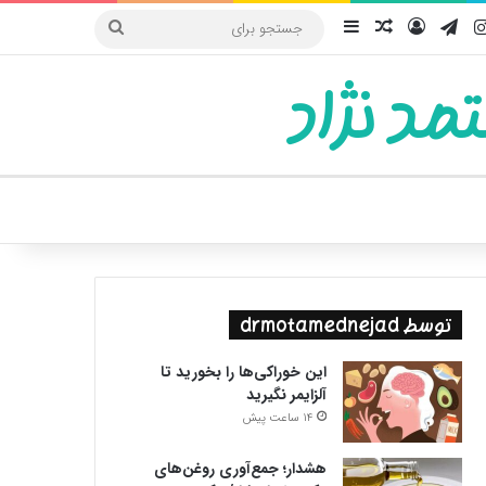
یوب
اینستاگرام
تلگرام
ورود
سایدبار
نوشته تصادفی
جستجو
برای
مد نژاد
ییر پوسته
توسط drmotamednejad
این خوراکی‌ها را بخورید تا
آلزایمر نگیرید
14 ساعت پیش
هشدار؛ جمع‌آوری روغن‌های