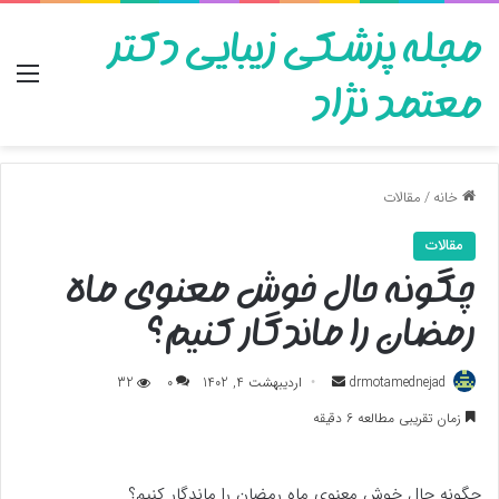
مجله پزشکی زیبایی دکتر
منو
معتمد نژاد
خانه
/
مقالات
مقالات
چگونه حال خوش معنوی ماه
رمضان را ماندگار کنیم؟
ارسال
drmotamednejad
اردیبهشت 4, 1402
0
32
به
زمان تقریبی مطالعه 6 دقیقه
ایمیل
چگونه حال خوش معنوی ماه رمضان را ماندگار کنیم؟