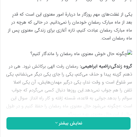
یکی از غفلت‌های مهم روزگار ما دربارۀ امور معنوی این است که قدرِ
بعد از ماه مبارک رمضانِ خودمان را نمی‌دانیم. در حالی که هرچه در
ماه مبارک رمضان عبادت کنیم، تازه آغازی برای زندگی معنوی پس از
ماه رمضان است.
گروه زندگی؛
راضیه ابراهیمی:
رمضان رفت الهی برکاتش نرود. هی در
ذهنم گزینه پیدا و حذف می‌کنم، یکی را جای یکی دیگر می‌نشانم، یکی
سر شلوغ است و وقت ندار، یکی درگیر مهمان‌هایش، آن یکی اصلا
تلفن را هم جواب نمی‌دهد.این روزها دنبال کسی می‌گردم که جواب
سوالم را بدهد.جوابی به قاعده، شسته رُفته و کار راه انداز. سوال این
است :«چگونه می‌شود حال معنوی ماه رمضان را حفظ کنیم و در طول
سال از این حال معنوی بهره ببریم؟»
سوال وقتی قوت بیشتری پیدا کرد که حاج آقا پناهیان در یکی از
نمایش بیشتر
سخنرانی‌هایش می گوید:«یکی از غفلت‌های مهم روزگار ما دربارۀ امور