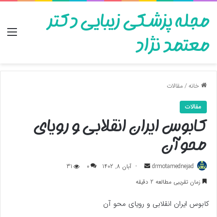
مجله پزشکی زیبایی دکتر
منو
معتمد نژاد
خانه
/
مقالات
مقالات
کابوس ایران انقلابی و رویای
محو آن
ارسال
drmotamednejad
آبان 8, 1402
0
31
به
زمان تقریبی مطالعه 2 دقیقه
ایمیل
کابوس ایران انقلابی و رویای محو آن