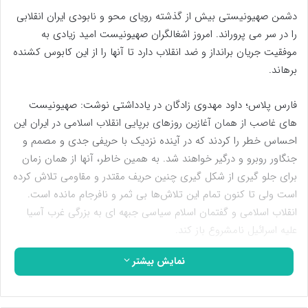
دشمن صهیونیستی بیش از گذشته رویای محو و نابودی ایران انقلابی
را در سر می پروراند. امروز اشغالگران صهیونیست امید زیادی به
موفقیت جریان برانداز و ضد انقلاب دارد تا آنها را از این کابوس کشنده
برهاند.
فارس پلاس؛ داود مهدوی زادگان در یادداشتی نوشت: صهیونیست
های غاصب از همان آغازین روزهای برپایی انقلاب اسلامی در ایران این
احساس خطر را کردند که در آینده نزدیک با حریفی جدی و مصمم و
جنگاور روبرو و درگیر خواهند شد. به همین خاطر، آنها از همان زمان
برای جلو گیری از شکل گیری چنین حریف مقتدر و مقاومی تلاش کرده
است ولی تا کنون تمام این تلاش‌ها بی ثمر و نافرجام مانده است.
انقلاب اسلامی و گفتمان اسلام سیاسی جبهه ای به بزرگی غرب آسیا
علیه اسرائیل نامشروع باز کند.
نمایش بیشتر
ایران انقلابی به هر اندازه که اقتدار پیدا می کند، رژیم اشغالگر قدس به
همان اندازه هیمنه و چیرگی خود بر مردم منطقه را از دست داده است.
بطوری که امروز ایران انقلابی برای رژیم غاصب و جنایتکار جنگی به