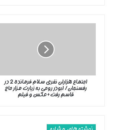
اجتماع
هزاران
نفری
سلام
فرمانده
2
در
رفسنجان/
ابوذر
اجتماع هزاران نفری سلام فرمانده 2 در
روحی
رفسنجان/ ابوذر روحی به زیارت مزار حاج
به
زیارت
قاسم رفت+عکس و فیلم
مزار
حاج
قاسم
رفت+عکس
و
نوشته های مشابه
فیلم