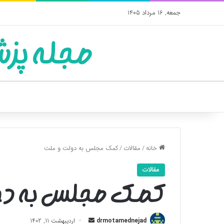
جمعه, 16 مرداد 1405
مجله پزش
خانه
/
مقالات
/
کمک مجلس به دولت و ملت
مقالات
کمک مجلس به دو
ارسال
drmotamednejad
اردیبهشت 11, 1402