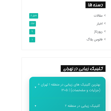
دسته ها
مقالات
6,522
اخبار
193
رپورتاژ
9
فانوس بلاگ
1
کلینیک زیبایی در تهران
بهترین کلینیک های زیبایی در منطقه 1 تهران +
(جزئیات و مشخصات) | 1405
کلینیک زیبایی در منطقه 2