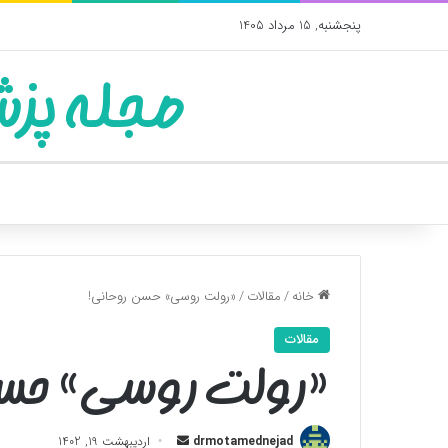
پنجشنبه, 15 مرداد 1405
مجله پزش
خانه
/
مقالات
/
«رولت روسی» حسن روحانی!
مقالات
«رولت روسی» حسن
ارسال
drmotamednejad
اردیبهشت 19, 1402