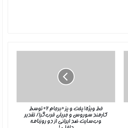
خط
ویژه|
پخت
و
پز
«برجام
۲»
توسط
کارمند
خط ویژه| پخت و پز «برجام ۲» توسط
سوروس
کارمند سوروس و جریان غرب‌گرا/ تقدیر
و
جریان
وب‌سایت ضد ایرانی از دو روزنامه
غرب‌گرا/
داخلی!