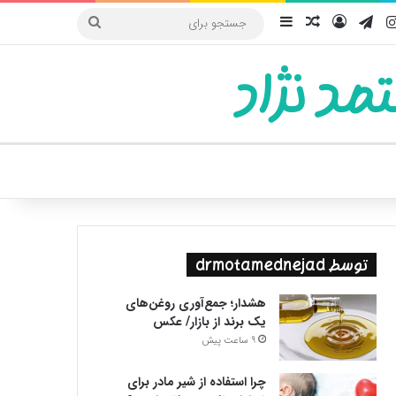
یوب
اینستاگرام
تلگرام
ورود
سایدبار
نوشته تصادفی
جستجو
برای
مد نژاد
ییر پوسته
توسط drmotamednejad
هشدار؛ جمع‌آوری روغن‌های
یک برند از بازار/ عکس
9 ساعت پیش
چرا استفاده از شیر مادر برای