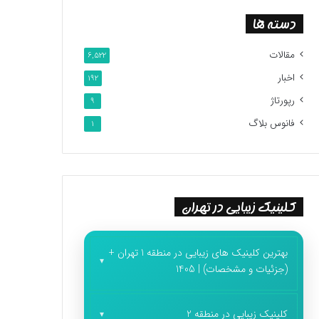
دسته ها
مقالات
6,522
اخبار
192
رپورتاژ
9
فانوس بلاگ
1
کلینیک زیبایی در تهران
بهترین کلینیک های زیبایی در منطقه 1 تهران +
(جزئیات و مشخصات) | 1405
کلینیک زیبایی در منطقه 2