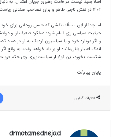
اصلاً بعید نیست در قامت رهبری جریان اعتدال، به دنبا
۱۴۰۴ در نقش ناجی ظاهر و برای تصاحب صندلی ریاست قوه مجریه آماده گردد.
اما جدا از این مسأله، نقشی که حسن روحانی برای خود 
حیثیت سیاسی وی تمام شود؛ عملکرد ضعیف او و دولتش و
و اگر دوباره خود و یا سیاسیون نزدیک به او در صدد ت
اندک اعتبار باقی‌مانده او بر باد خواهد رفت. به واقع 
شکست بخورد، این نوع از سیاست‌ورزی وی حکم «رولت 
پایان پیام/ت
اشتراک گذاری
drmotamednejad