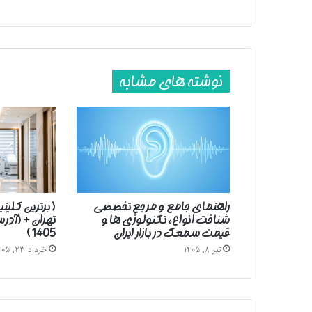
نوشته های مشابه
راهنمای جامع و مرجع تخصصی
( برترین کلین
شناخت انواع، تکنولوژی ها و
تهران + (آد
قیمت سمعک در بازار ایران
1405 )
تیر 8, 1405
خرداد 23, 1405