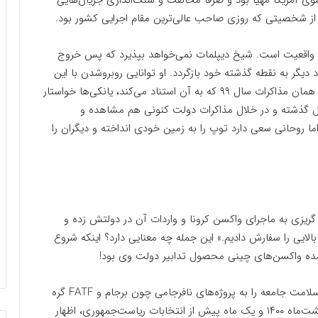
 آمریکا مهیا بود و صرفاً مخالفت و سنگ‌اندازی جریان‌هایی
از شخصیتی که روزی صاحب عالی‌ترین مقام اجرایی کشور بود.
ا واقعیت است. شیخ دیپلمات نمی‌خواهد بپذیرد که پس خروج
توافق هسته‌ای قرار نبود دیگر به نقطه گذشته خود بازگردد. او توانایی روبروشدن با این
مسأله را ندارد که برای آمریکا بازگشتی در کار نبوده و در همان مذاکرات سال ۹۹ که به آن استناد می‌کند، یانکی‌ها خواستار
سال گذشته و در خلال مذاکرات دولت کنونی هم مشاهده و
اما روحانی سعی دارد توپ را به زمین خودی انداخته و دیگران را
ریزی به ماجرای واکسن کرونا و واردات آن در دولتش زده و
 بالایی را سفارش دادیم.» این جمله چه معنایی دارد؟ اینکه شروع
 عمده واکسن‌های چینی محصول تدابیر دولت وی بود!
اما کیست که نداند هم خود روحانی و اعضای دولت او سلامت جامعه را به پروژه‌های نافرجامی چون برجام و FATF گره
زده بودند. آیا کسی غیر از رئیس دولت بود که در اردبیهشت‌ماه ۱۴۰۰ و یک ماه پیش از انتخابات ریاست‌جمهوری، اظهار