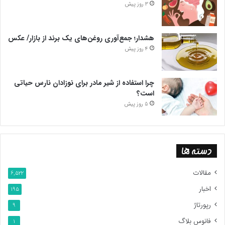
3 روز پیش
هشدار؛ جمع‌آوری روغن‌های یک برند از بازار/ عکس
4 روز پیش
چرا استفاده از شیر مادر برای نوزادان نارس حیاتی
است؟
5 روز پیش
دسته ها
مقالات
6,522
اخبار
195
رپورتاژ
9
فانوس بلاگ
1