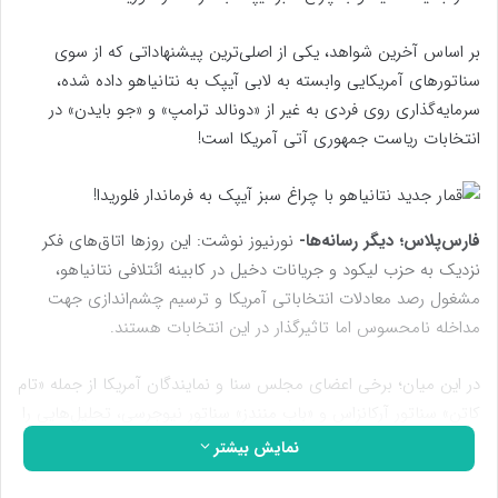
بر اساس آخرین شواهد، یکی از اصلی‌ترین پیشنهاداتی که از سوی
سناتورهای آمریکایی وابسته به لابی آیپک به نتانیاهو داده شده،
سرمایه‌گذاری روی فردی به غیر از «دونالد ترامپ» و «جو بایدن» در
انتخابات ریاست جمهوری آتی آمریکا است!
فارس‌پلاس؛ دیگر رسانه‌ها-
نورنیوز نوشت: این روزها اتاق‌های فکر
نزدیک به حزب لیکود و جریانات دخیل در کابینه ائتلافی نتانیاهو،
مشغول رصد معادلات انتخاباتی آمریکا و ترسیم چشم‌اندازی جهت
مداخله نامحسوس اما تاثیرگذار در این انتخابات هستند.
در این میان؛ برخی اعضای مجلس سنا و نمایندگان آمریکا از جمله «تام
کاتن» سناتور آرکانزاس و «باب منندز» سناتور نیوجرسی، تحلیل‌هایی را
به صورت منظم و به دلیل ارتباطات خاص خود با جریان نزدیک به
نمایش بیشتر
حزب لیکود در سرویس‌های امنیتی و جاسوسی رژیم اشغال‌گر قدس، به